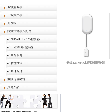
调制解调器
工业路由器
开发板
探测报警器及配件
NB/WiFi/GPRS报警器
门磁/红外/遥控器
声光警号
无线433MHz水浸探测报警器
智能插座
其他配件
数据传输终端
其他产品