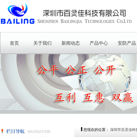
首页
关于我们
新闻动态
产品中心
安防产品
您现在的位置：
深圳市百灵佳科