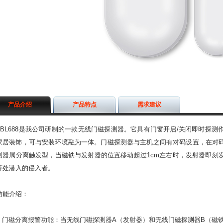
产品介绍
产品特点
需求建议
BL688
是我公司研制的一款无线门磁探测器。它具有门窗开启
/
关闭即时探测
家居装饰，可与安装环境融为一体。门磁探测器与主机之间有对码设置，在对
测器属分离触发型，当磁铁与发射器的位置移动超过
1cm
左右时，发射器即刻
等处潜入的侵入者。
功能介绍：
门磁分离报警功能：当无线门磁探测器
A
（发射器）和无线门磁探测器
B
（磁