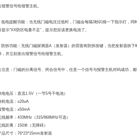
出报警信号给报警主机。
低电提醒功能：当无线门磁电压过低时，门磁会每隔
3
秒闪烁一下指示灯，同
音提示“
XX
防区电量不足”，提示您应该更换电池了。
防拆功能：无线门磁探测器
A
（发射器）的背面有防拆按键，当把发射器拆下
秒，并立刻发出报警信号给报警主机。
（注意：门磁的分离信号、闭合信号中，任意一个信号与报警主机对码成功，都
供电电压：直流
1.5V
（一节
5
号干电池）
待机电流：
≤
20uA
报警电流：
≤
50mA
无线频率：
433MHz
（
315/868MHz
可选）
无线距离：
150
米（无障碍）
产品尺寸：
76*23*15mm
发射器