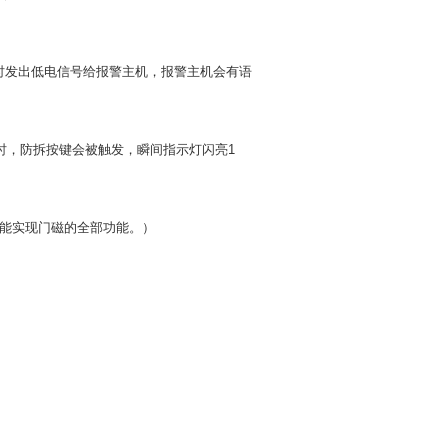
时发出低电信号给报警主机，报警主机会有语
时，防拆按键会被触发，瞬间指示灯闪亮
1
能实现门磁的全部功能。）