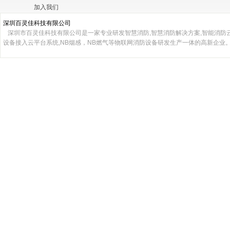
加入我们
深圳百灵佳科技有限公司
深圳市百灵佳科技有限公司是一家专业研发智慧消防,智慧消防解决方案,智能消防云
设备接入云平台系统,NB烟感，NB燃气等物联网消防设备研发生产一体的高新企业