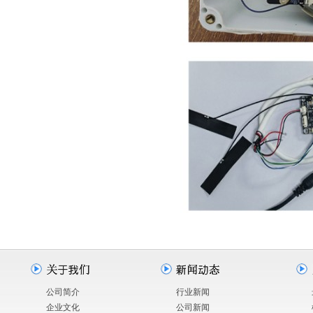
公司简介
行业新闻
企业文化
公司新闻