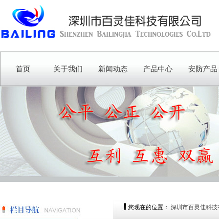
首页
关于我们
新闻动态
产品中心
安防产品
您现在的位置：
深圳市百灵佳科技