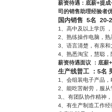
薪资待遇：底薪
+
提成
司的销售助理经验者
5
20-
国内销售
名
1
、高中及以上学历
，
2
、熟练操作电脑，熟
3
、语言清楚，有亲和
4
、熟悉淘宝，慧聪，
薪资待遇面议
：底薪
5
生产线普工
：
名
1
、会组装电子产品，
2
、能吃苦耐劳，服从
3,
、有团队协作精神，
4
、有生产制造工作经