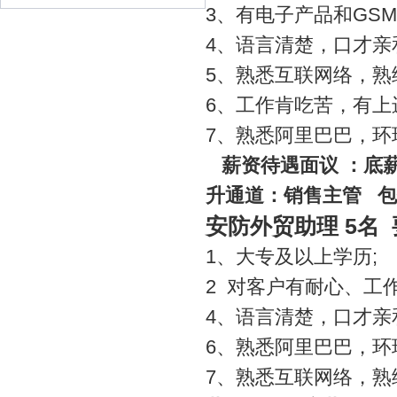
3
、有电子产品和
GSM
4
、语言清楚，口才亲
5
、熟悉互联网络，熟
6
、工作肯吃苦，有上
7
、熟悉阿里巴巴，环
薪资待遇面议
：底
升通道：销售主管
包
5
安防外贸助理
名
1
、大专及以上学历
;
2
对客户有耐心、工
4
、语言清楚，口才亲
6
、熟悉阿里巴巴，环
7
、熟悉互联网络，熟