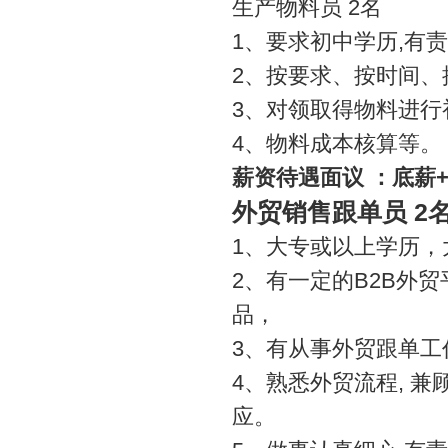
生产物料员
2
名
1
、要求初中学历
,
有责
2
、按要求、按时间、
3
、对领取得物料进行
4
、物料成本核算等。
薪资待遇面议
：底薪
2
外贸销售跟单员
1
、大专或以上学历，
2
、有一定的
B2B
外贸
品，
3
、有从事外贸跟单工
4
、熟悉外贸流程
,
兼
应。