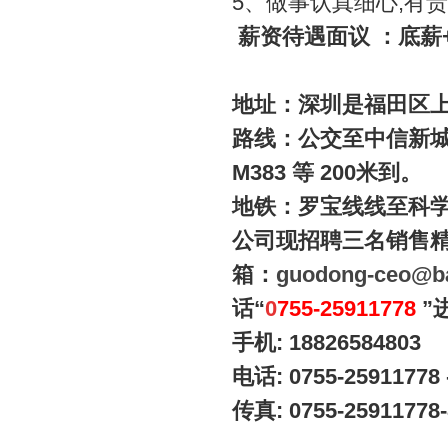
5
、做事认真细心
,
有责
薪资待遇面议
：底薪
地址：深圳是福田区
路线：公交至中信新
M383
等
200
米到。
地铁：罗宝线线至科
公司现招聘三名销售
箱：
guodong-ceo@ba
话“
0
755-25911778
”
手机
: 18826584803
电话
: 0755-25911778 
传真
: 0755-25911778