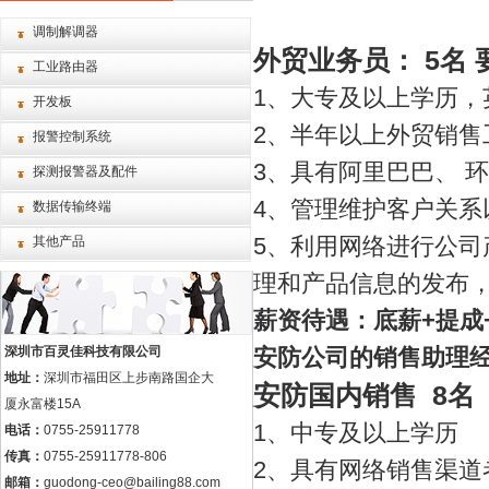
调制解调器
5
外贸业务员：
名
工业路由器
1
、大专及以上学历，
开发板
2
、半年以上外贸销售
报警控制系统
3
、具有阿里巴巴、
环
探测报警器及配件
4
、管理维护客户关系
数据传输终端
其他产品
5
、利用网络进行公司
理和产品信息的发布
薪资待遇：底薪
+
提成
深圳市百灵佳科技有限公司
安防公司的销售助理
地址：
深圳市福田区上步南路国企大
8
安防国内销售
名
厦永富楼15A
1
、中专及以上学历
电话：
0755-25911778
传真：
0755-25911778-806
2
、具有网络销售渠道
邮箱：
guodong-ceo@bailing88.com